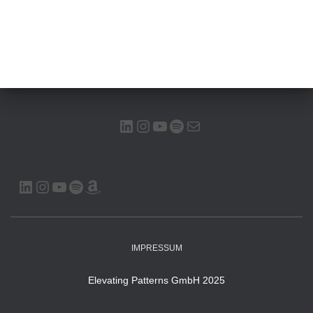
LINKEDIN
INSTAGRAM
YOUTUBE
SPOTIFY
E-MAIL
LINKEDIN
INSTAGRAM
YOUTUBE
SPOTIFY
AMAZON
IMPRESSUM
Elevating Patterns GmbH 2025