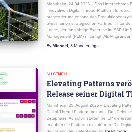
Mannheim, 24.04.2026 – Das Unternehmen Ele
innovativen Digital-Thread-Plattform für durc
orchestrierung entlang des Produktlebenszykl
GmbH einen strategischen Partner. Hinter der 
Loose, der langjährige Expertise im SAP-Umfe
Management (PLM) mitbringt. Als Mitgründer 
By
Michael
,
3 Monaten
ago
ALLGEMEIN
Elevating Patterns verö
Release seiner Digital 
Mannheim, 29. August 2025 – Elevating Patter
Digital Thread Platform bekannt. Das Release 
Betaphase. Ab sofort starten bei EP die erst
erlauben die Plattform einzuführen. Die Digita
durchgängigen Datenfaden für
Read more