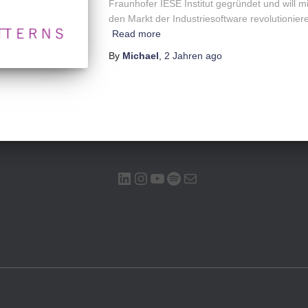
Fraunhofer IESE Institut gegründet und will mi
den Markt der Industriesoftware revolutioniere
Read more
By
Michael
,
2 Jahren
ago
LINKEDIN
INSTAGRAM
YOUTUBE
SPOTIFY
E-MAIL