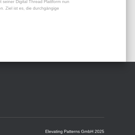
t seiner Digital Thread Plattform nun
n. Ziel ist es, die durchgängige
Elevating Patterns GmbH 2025