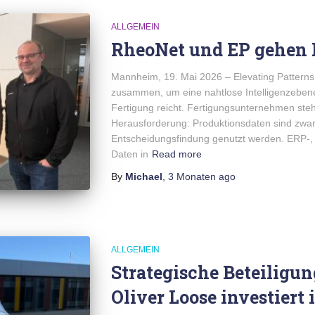
ALLGEMEIN
RheoNet und EP gehen P
Mannheim, 19. Mai 2026 – Elevating Patterns
zusammen, um eine nahtlose Intelligenzebene
Fertigung reicht. Fertigungsunternehmen steh
Herausforderung: Produktionsdaten sind zwar 
Entscheidungsfindung genutzt werden. ERP-,
Daten in
Read more
By
Michael
,
3 Monaten
ago
ALLGEMEIN
Strategische Beteiligun
Oliver Loose investiert 