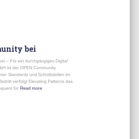
unity bei
ei – Für ein durchgängiges Digital
mbH ist der OPEN Community
fener Standards und Schnittstellen im
itritt verfolgt Elevating Patterns das
equent für
Read more