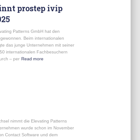
nnt prostep ivip
025
vating Patterns GmbH hat den
d gewonnen. Beim internationalen
gte das junge Unternehmen mit seiner
 650 internationalen Fachbesuchern
urch – per
Read more
sel nimmt die Elevating Patterns
nternehmen wurde schon im November
von Contact Software und dem