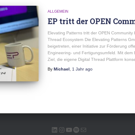
ALLGEMEIN
EP tritt der OPEN Comm
Elevating Patterns tritt der OPEN Community b
Thread Ecosystem Die Elevating Patterns G
beigetreten, einer Initiative zur Förderung of
Engineering- und Fertigungsumfeld. Mit dem Be
Ziel, die eigene Digital Thread Plattform kons
By
Michael
,
1 Jahr
ago
LINKEDIN
INSTAGRAM
YOUTUBE
SPOTIFY
E-MAIL