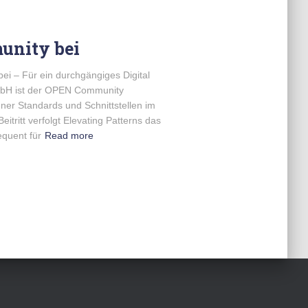
unity bei
ei – Für ein durchgängiges Digital
mbH ist der OPEN Community
fener Standards und Schnittstellen im
itritt verfolgt Elevating Patterns das
equent für
Read more